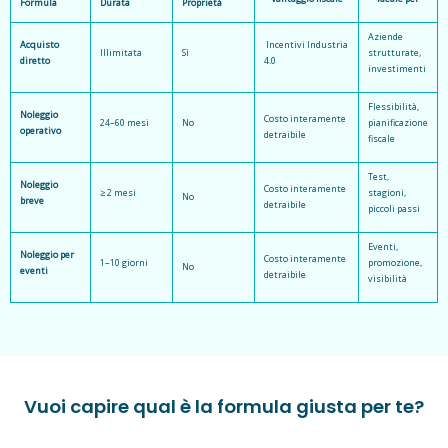
Formula
Durata
Proprietà
Aziende
Acquisto
Incentivi Industria
Illimitata
Sì
strutturate,
diretto
4.0
investimenti
Flessibilità,
Noleggio
Costo interamente
24–60 mesi
No
pianificazione
operativo
detraibile
fiscale
Test,
Noleggio
Costo interamente
≥ 2 mesi
stagioni,
No
breve
detraibile
piccoli passi
Eventi,
Noleggio per
Costo interamente
1–10 giorni
promozione,
No
eventi
detraibile
visibilità
Vuoi capire qual è la formula giusta per te?