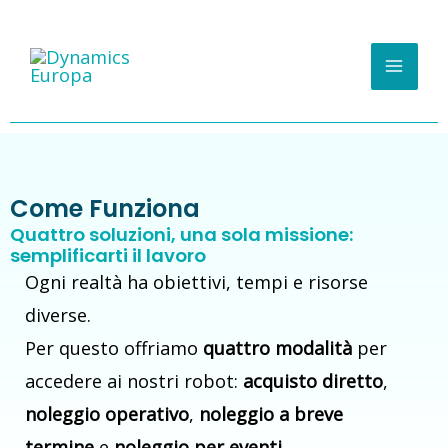
Vai
Mai
al
Men
contenuto
Come Funziona
Quattro soluzioni, una sola missione:
semplificarti il lavoro
Ogni realtà ha obiettivi, tempi e risorse
diverse.
Per questo offriamo
quattro modalità
per
accedere ai nostri robot:
acquisto diretto
,
noleggio operativo
,
noleggio a breve
termine
e
noleggio per eventi
.